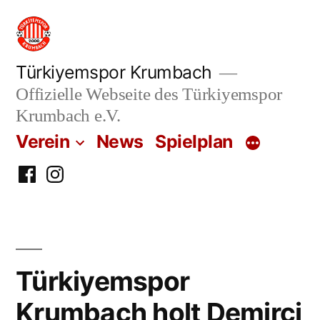
Zum
Inhalt
springen
Türkiyemspor Krumbach
Offizielle Webseite des Türkiyemspor
Krumbach e.V.
Verein
News
Spielplan
Facebook
Instagram
Türkiyemspor
Krumbach holt Demirci