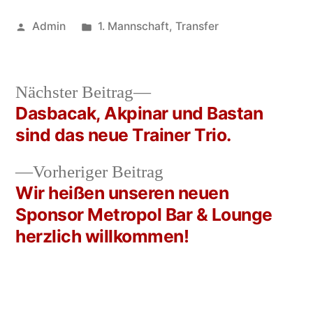
Veröffentlicht
Veröffentlicht
Admin
1. Mannschaft
,
Transfer
von
in
6.
März
2020
Nächster
Nächster Beitrag
Beitrag:
Dasbacak, Akpinar und Bastan
Beitragsnavigation
sind das neue Trainer Trio.
Vorheriger
Vorheriger Beitrag
Beitrag:
Wir heißen unseren neuen
Sponsor Metropol Bar & Lounge
herzlich willkommen!