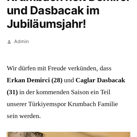
und Dasbacak im
Jubiläumsjahr!
Veröffentlicht
Admin
von
6.
März
Wir dürfen mit Freude verkünden, dass
2020
Erkan Demirci (28)
und
Caglar Dasbacak
(31)
in der kommenden Saison ein Teil
unserer Türkiyemspor Krumbach Familie
sein werden.